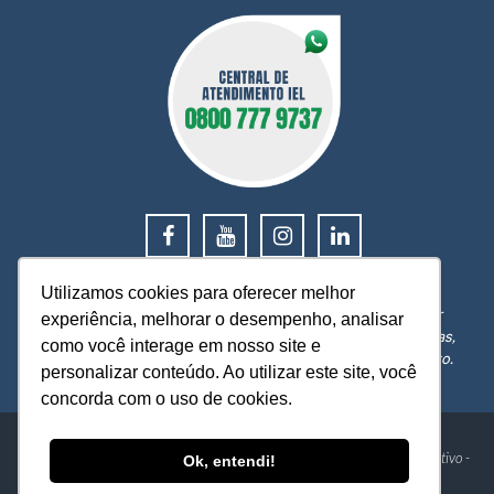
0800 777 9737
Utilizamos cookies para oferecer melhor
O IEL MT está a sua disposição, pronto para esclarecer
experiência, melhorar o desempenho, analisar
dúvidas, receber reclamações, sugestões e firmar parcerias,
como você interage em nosso site e
visando sempre oferecer melhores serviços e atendimento.
personalizar conteúdo. Ao utilizar este site, você
concorda com o uso de cookies.
IEL - Instituto Euvaldo Lodi Núcleo de Mato Grosso
Av. Historiador Rubens de Mendonça, 4193 - Centro Político Administrativo -
Ok, entendi!
Cuiabá-MT - CEP: 78049-940