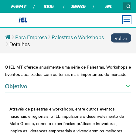
Para Empresa
Palestras e Workshops
Voltar
PARA
PARA
MÍDIAS
INSTITUCIONAL
CONTATO
Detalhes
VOCÊ
EMPRESA
Guia de Boas Práticas
Podcasts
Sobre Nós
Vagas de Estágio
em Recrutamento e
Seleção
O IEL MT oferece anualmente uma série de Palestras, Workshops e
Ouvidoria IEL
Notícias
Soluções em Educação
Banco de Empregos
Eventos atualizados com os temas mais importantes do mercado.
Empresarial
Revista Indústria de
Compliance
Soluções em Consultoria
Mato Grosso
Palestras e Workshops
e Gestão
Objetivo
Relatório de Atividades
Portal do Fornecedor
Cursos
Estudos e Pesquisas
Privacidade e Proteção
Estágio e
de Dados
Para Talentos
Desenvolvimento de
Através de palestras e workshops, entre outros eventos
Carreiras
Certidões
Emprega Talentos
Para Empresas
nacionais e regionais, o IEL impulsiona o desenvolvimento de
Trabalhe Conosco
Mato Grosso, conecta experiências práticas e inovadoras,
Programas e Projetos
inspira as lideranças empresariais a vivenciarem os melhores