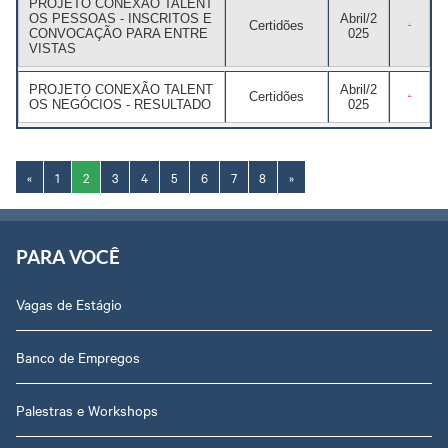
PROJETO CONEXÃO TALENT
OS PESSOAS - INSCRITOS E
Abril/2
Certidões
CONVOCAÇÃO PARA ENTRE
025
VISTAS
PROJETO CONEXÃO TALENT
Abril/2
Certidões
OS NEGÓCIOS - RESULTADO
025
«
1
2
3
4
5
6
7
8
»
PARA VOCÊ
Vagas de Estágio
Banco de Empregos
Palestras e Workshops